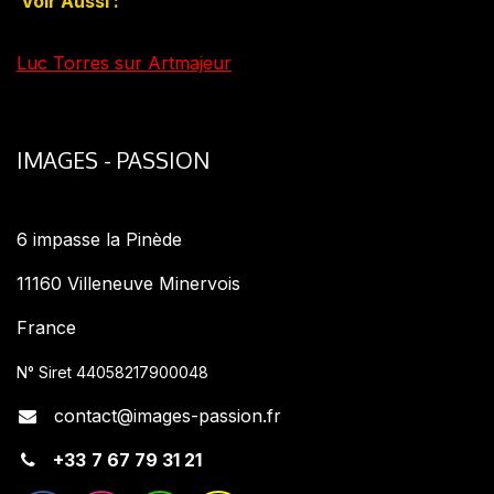
V
oir Aussi :
Luc Torres sur Artmajeur
IMAGES - PASSION
6 impasse la Pinède
11160 Villeneuve Minervois
France
N° Siret 44058217900048
contact@images-passion.fr
+33
7 67 79 31 21