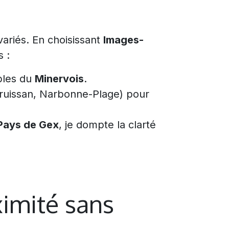
ariés. En choisissant
Images-
 :
bles du
Minervois
.
ruissan, Narbonne-Plage) pour
Pays de Gex
, je dompte la clarté
ximité sans